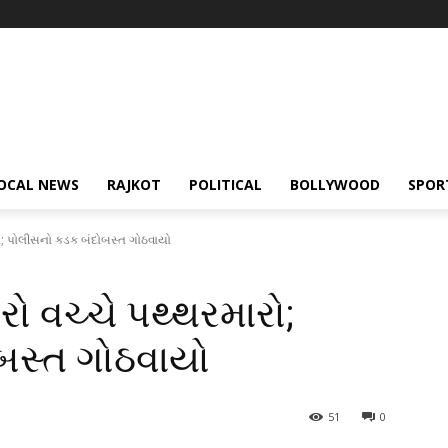
OCAL NEWS
RAJKOT
POLITICAL
BOLLYWOOD
SPOR
રો; પોલીસનો કડક બંદોબસ્ત ગોઠવાયો
રો વચ્ચે પથ્થરમારો;
બસ્ત ગોઠવાયો
51
0