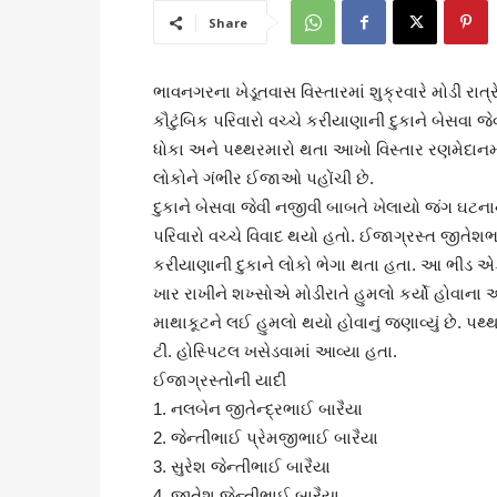
Share
ભાવનગરના ખેડૂતવાસ વિસ્તારમાં શુક્રવારે મોડી રાત્ર
કૌટુંબિક પરિવારો વચ્ચે કરીયાણાની દુકાને બેસવા 
ધોકા અને પથ્થરમારો થતા આખો વિસ્તાર રણમેદા
લોકોને ગંભીર ઈજાઓ પહોંચી છે.
દુકાને બેસવા જેવી નજીવી બાબતે ખેલાયો જંગ ઘટનાન
પરિવારો વચ્ચે વિવાદ થયો હતો. ઈજાગ્રસ્ત જીતેશ
કરીયાણાની દુકાને લોકો ભેગા થતા હતા. આ ભીડ 
ખાર રાખીને શખ્સોએ મોડીરાતે હુમલો કર્યો હોવાના 
માથાકૂટને લઈ હુમલો થયો હોવાનું જણાવ્યું છે. પ
ટી. હોસ્પિટલ ખસેડવામાં આવ્યા હતા.
ઈજાગ્રસ્તોની યાદી
1. નલબેન જીતેન્દ્રભાઈ બારૈયા
2. જેન્તીભાઈ પ્રેમજીભાઈ બારૈયા
3. સુરેશ જેન્તીભાઈ બારૈયા
4. જીતેશ જેન્તીભાઈ બારૈયા