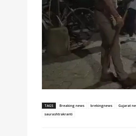
TAGS
Breaking news
brekingnews
Gujarat n
saurashtrakranti