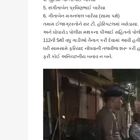
5. સંગીતાબેન પ્રવિણભાઈ બારૈયા
6. ગીતાબેન મગનલાલ બારૈયા (સામા પક્ષે)
તમામ ઈજાગ્રસ્તોને સર ટી. હોસ્પિટલમાં ખસેડાય
અને ઘોઘારોડ પોલીસ મથકના પીઆઈ સહિતનો પોલીસ કા
112ની 5થી વધુ ગાડીઓ તૈનાત કરી દેવામાં આવી હતી
ધરી સામસામે ફરિયાદ નોંધવાની તજવીજ શરૂ કરી હતી.
ફરી કોઈ અનિચ્છનીય બનાવ ન બને.