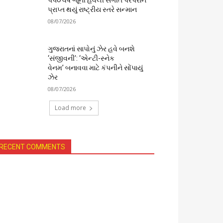
૫૫૦ વર્ષ જૂની હવેલી સંગીત પરંપરાને
પ્રાપ્ત થયું રાષ્ટ્રીય સ્તરે સન્માન
08/07/2026
ગુજરાતનાં સાપોનું ઝેર હવે બનશે
‘સંજીવની’: ‘એન્ટી-સ્નેક
વેનમ’ બનાવવા માટે કંપનીને સોંપાયું
ઝેર
08/07/2026
Load more
RECENT COMMENTS