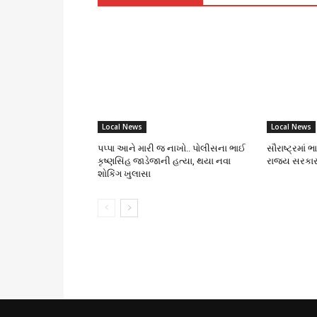
Local News
Local News
પપ્પા આને મારી જ નાખો.. પોલીસના ભાઈ
સૌરાષ્ટ્રમાં 
કૃષ્ણસિંહ જાડેજાની હત્યા, થયા નવા
રાજ્ય સરકાર
શોકિંગ ખુલાસા