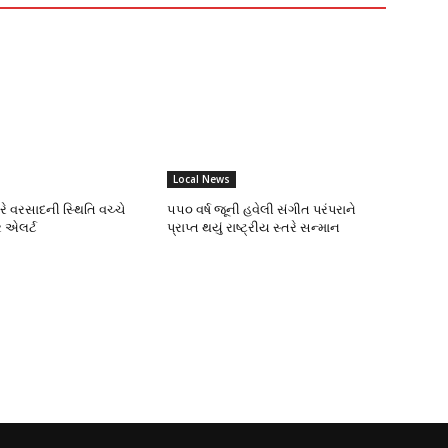
Local News
ભારે વરસાદની સ્થિતિ વચ્ચે
૫૫૦ વર્ષ જૂની હવેલી સંગીત પરંપરાને
 એલર્ટ
પ્રાપ્ત થયું રાષ્ટ્રીય સ્તરે સન્માન