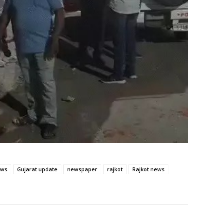
ews
Gujarat update
newspaper
rajkot
Rajkot news