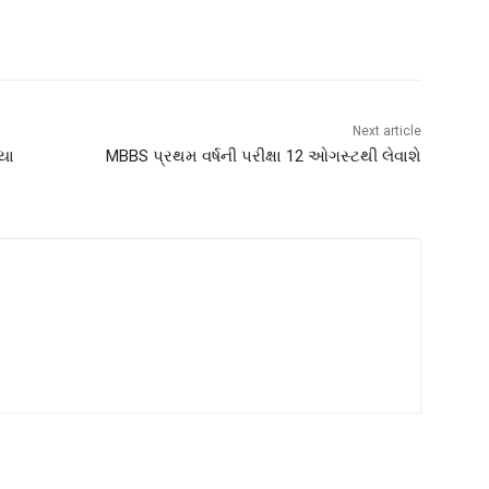
Next article
યા
MBBS પ્રથમ વર્ષની પરીક્ષા 12 ઓગસ્ટથી લેવાશે