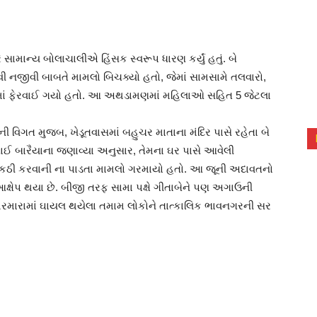
ે સામાન્ય બોલાચાલીએ હિંસક સ્વરૂપ ધારણ કર્યું હતું. બે
જેવી નજીવી બાબતે મામલો બિચક્યો હતો, જેમાં સામસામે તલવારો,
નમાં ફેરવાઈ ગયો હતો. આ અથડામણમાં મહિલાઓ સહિત 5 જેટલા
ી વિગત મુજબ, ખેડૂતવાસમાં બહુચર માતાના મંદિર પાસે રહેતા બે
ભાઈ બારૈયાના જણાવ્યા અનુસાર, તેમના ઘર પાસે આવેલી
એકઠી કરવાની ના પાડતા મામલો ગરમાયો હતો. આ જૂની અદાવતનો
આક્ષેપ થયા છે. બીજી તરફ સામા પક્ષે ગીતાબેને પણ અગાઉની
થ્થરમારામાં ઘાયલ થયેલા તમામ લોકોને તાત્કાલિક ભાવનગરની સર