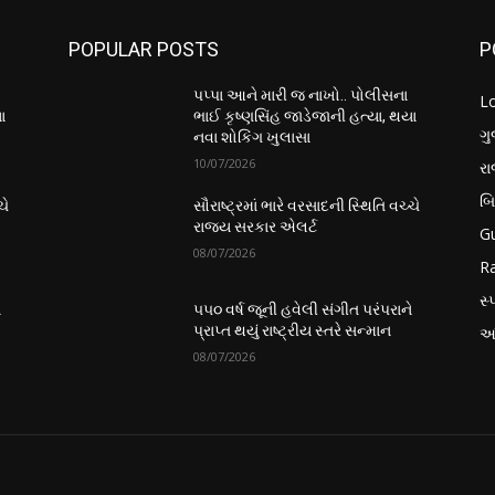
POPULAR POSTS
P
પપ્પા આને મારી જ નાખો.. પોલીસના
L
ા
ભાઈ કૃષ્ણસિંહ જાડેજાની હત્યા, થયા
ગુ
નવા શોકિંગ ખુલાસા
10/07/2026
ર
બ
ચે
સૌરાષ્ટ્રમાં ભારે વરસાદની સ્થિતિ વચ્ચે
રાજ્ય સરકાર એલર્ટ
Gu
08/07/2026
Ra
સ્પ
ે
૫૫૦ વર્ષ જૂની હવેલી સંગીત પરંપરાને
પ્રાપ્ત થયું રાષ્ટ્રીય સ્તરે સન્માન
આં
08/07/2026