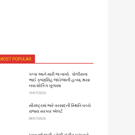
MOST POPULAR
પપ્પા આને મારી જ નાખો.. પોલીસના
ભાઈ કૃષ્ણસિંહ જાડેજાની હત્યા, થયા
નવા શોકિંગ ખુલાસા
10/07/2026
સૌરાષ્ટ્રમાં ભારે વરસાદની સ્થિતિ વચ્ચે
રાજ્ય સરકાર એલર્ટ
08/07/2026