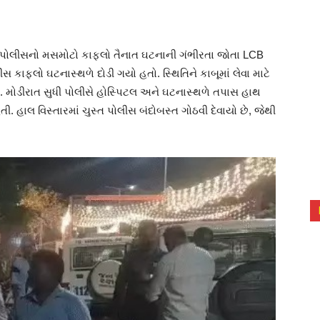
ા. પોલીસનો મસમોટો કાફલો તૈનાત ઘટનાની ગંભીરતા જોતા LCB
ફલો ઘટનાસ્થળે દોડી ગયો હતો. સ્થિતિને કાબૂમાં લેવા માટે
. મોડીરાત સુધી પોલીસે હોસ્પિટલ અને ઘટનાસ્થળે તપાસ હાથ
 હાલ વિસ્તારમાં ચુસ્ત પોલીસ બંદોબસ્ત ગોઠવી દેવાયો છે, જેથી