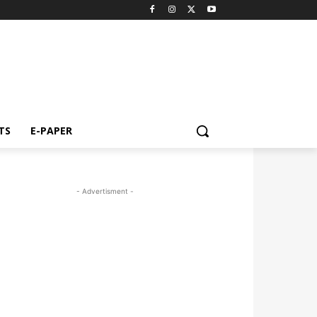
TS
E-PAPER
- Advertisment -