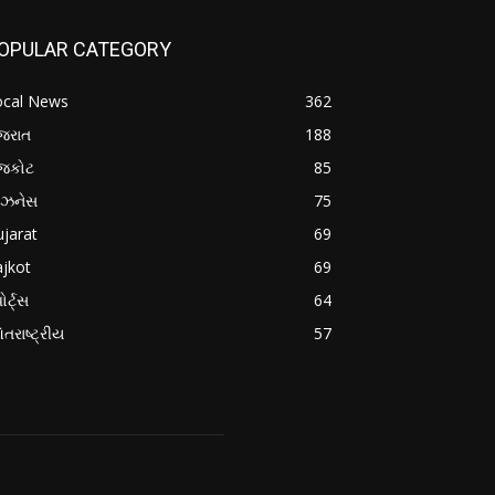
OPULAR CATEGORY
ocal News
362
જરાત
188
ાજકોટ
85
િઝનેસ
75
jarat
69
jkot
69
ોર્ટ્સ
64
તરાષ્ટ્રીય
57