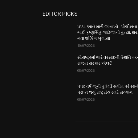
EDITOR PICKS
પપ્પા આને મારી જ નાખો.. પોલીસના
ભાઈ કૃષ્ણસિંહ જાડેજાની હત્યા, થય
નવા શોકિંગ ખુલાસા
10/07/2026
સૌરાષ્ટ્રમાં ભારે વરસાદની સ્થિતિ વચ્
રાજ્ય સરકાર એલર્ટ
08/07/2026
૫૫૦ વર્ષ જૂની હવેલી સંગીત પરંપરાન
પ્રાપ્ત થયું રાષ્ટ્રીય સ્તરે સન્માન
08/07/2026