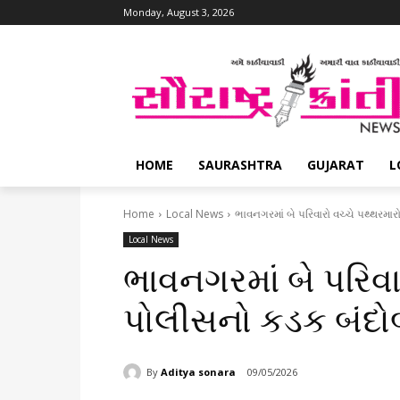
Monday, August 3, 2026
HOME
SAURASHTRA
GUJARAT
L
Home
Local News
ભાવનગરમાં બે પરિવારો વચ્ચે પથ્થરમા
Local News
ભાવનગરમાં બે પરિવા
પોલીસનો કડક બંદો
By
Aditya sonara
09/05/2026