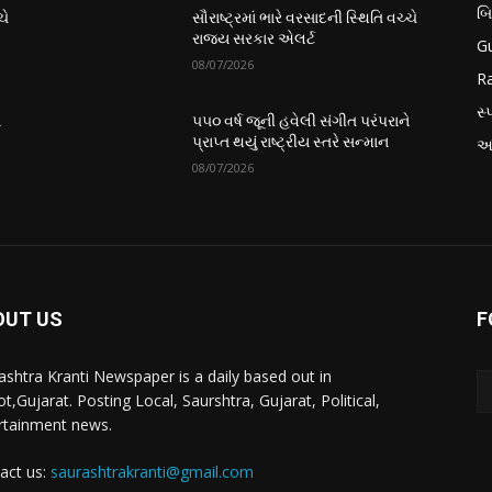
બ
ચે
સૌરાષ્ટ્રમાં ભારે વરસાદની સ્થિતિ વચ્ચે
રાજ્ય સરકાર એલર્ટ
Gu
08/07/2026
Ra
સ્પ
ે
૫૫૦ વર્ષ જૂની હવેલી સંગીત પરંપરાને
પ્રાપ્ત થયું રાષ્ટ્રીય સ્તરે સન્માન
આં
08/07/2026
OUT US
F
ashtra Kranti Newspaper is a daily based out in
t,Gujarat. Posting Local, Saurshtra, Gujarat, Political,
rtainment news.
act us:
saurashtrakranti@gmail.com