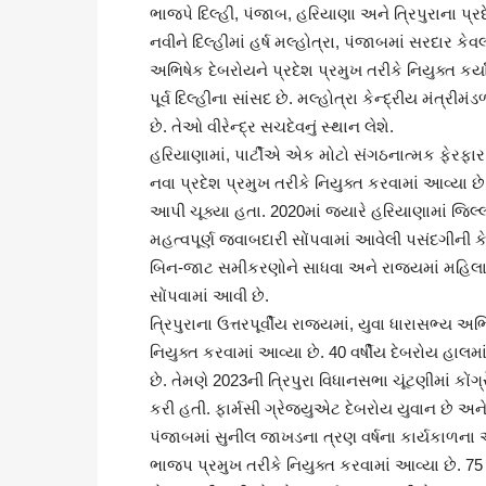
ભાજપે દિલ્હી, પંજાબ, હરિયાણા અને ત્રિપુરાના પ્રદે
નવીને દિલ્હીમાં હર્ષ મલ્હોત્રા, પંજાબમાં સરદાર કેવલ
અભિષેક દેબરોયને પ્રદેશ પ્રમુખ તરીકે નિયુક્ત કર્યા
પૂર્વ દિલ્હીના સાંસદ છે. મલ્હોત્રા કેન્દ્રીય મંત્ર
છે. તેઓ વીરેન્દ્ર સચદેવનું સ્થાન લેશે.
હરિયાણામાં, પાર્ટીએ એક મોટો સંગઠનાત્મક ફેરફાર ક
નવા પ્રદેશ પ્રમુખ તરીકે નિયુક્ત કરવામાં આવ્યા છ
આપી ચૂક્યા હતા. 2020માં જ્યારે હરિયાણામાં જિલ્
મહત્વપૂર્ણ જવાબદારી સોંપવામાં આવેલી પસંદગીની 
બિન-જાટ સમીકરણોને સાધવા અને રાજ્યમાં મહિલા
સોંપવામાં આવી છે.
ત્રિપુરાના ઉત્તરપૂર્વીય રાજ્યમાં, યુવા ધારાસભ્ય અભ
નિયુક્ત કરવામાં આવ્યા છે. 40 વર્ષીય દેબરોય હાલ
છે. તેમણે 2023ની ત્રિપુરા વિધાનસભા ચૂંટણીમાં કોં
કરી હતી. ફાર્મસી ગ્રેજ્યુએટ દેબરોય યુવાન છે અને 
પંજાબમાં સુનીલ જાખડના ત્રણ વર્ષના કાર્યકાળના અં
ભાજપ પ્રમુખ તરીકે નિયુક્ત કરવામાં આવ્યા છે. 75