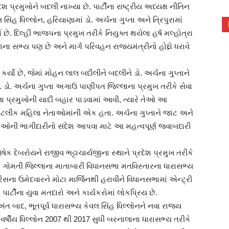
શ પ્રમુખોને બદલી નાખ્યા છે. પાર્ટીના રાષ્ટ્રીય અધ્યક્ષ નીતિન
 સિંહ ધિલ્લોન, હરિયાણામાં ડો. અર્ચના ગુપ્તા અને ત્રિપુરામાં
 છે. દિલ્હી ભાજપના પ્રમુખ તરીકે નિયુક્ત થયેલા હર્ષ મલ્હોત્રા
ીમંડળના સભ્ય પણ છે અને માર્ગ પરિવહન રાજ્યમંત્રીનો હોદ્દો ધરાવે
ર્યો છે, જેમાં મોહન લાલ બદૌલીને બદલીને ડો. અર્ચના ગુપ્તાને
ે. ડો. અર્ચના ગુપ્તા અગાઉ પાણીપત જિલ્લાના પ્રમુખ તરીકે સેવા
લા પ્રમુખોની યાદી બહાર પાડવામાં આવી, ત્યારે તેઓ આ
કેટલીક મહિલા નેતાઓમાંની એક હતા. અર્ચના ગુપ્તાને જાટ અને
ઓની ભાગીદારીનો સંદેશ આપવા માટે આ મહત્વપૂર્ણ જવાબદારી
િષેક દેબરોયને રાજીવ ભટ્ટાચાર્યજીના સ્થાને પ્રદેશ પ્રમુખ તરીકે
માં ગોમતી જિલ્લાના માતાબારી વિધાનસભા મતવિસ્તારના ધારાસભ્ય
ગ્રેસના ઉમેદવારને મોટા માર્જિનથી હરાવીને વિધાનસભામાં એન્ટ્રી
પાર્ટીના યુવા મતદારો અને કાર્યકરોમાં લોકપ્રિય છે.
ત બાદ, ભૂતપૂર્વ ધારાસભ્ય કેવલ સિંહ ધિલ્લોનને નવા રાજ્ય
 વર્ષીય ધિલ્લોન 2007 થી 2017 સુધી બરનાલાના ધારાસભ્ય તરીકે