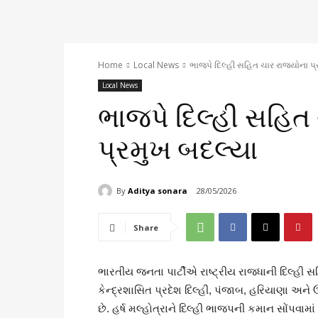
Home
Local News
ભાજપે દિલ્હી સહિત ચાર રાજ્યોના પ્
Local News
ભાજપે દિલ્હી સહિત 
પ્રમુખ બદલ્યા
By
Aditya sonara
28/05/2026
Share
ભારતીય જનતા પાર્ટીએ રાષ્ટ્રીય રાજધાની દિલ્હી સહ
કેન્દ્રશાસિત પ્રદેશ દિલ્હી, પંજાબ, હરિયાણા અને ઉત્ત
છે. હર્ષ મલ્હોત્રાને દિલ્હી ભાજપની કમાન સોંપવામા