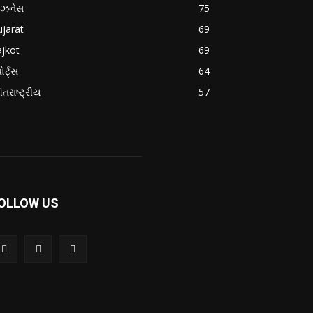
િઝનેસ
75
jarat
69
jkot
69
ોર્ટ્સ
64
તરાષ્ટ્રીય
57
OLLOW US