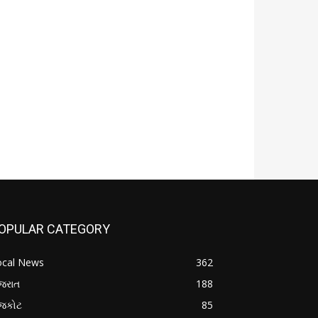
OPULAR CATEGORY
ocal News
362
જરાત
188
ાજકોટ
85