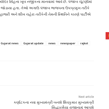
 અમરિંદર સિંહના ખૂબ નજીકના માનવામાં આવે છે. પંજાબ ચૂંટણીમાં
પમાં જોડાયા હતા. તેઓ અગાઉ પંજાબ ભાજપના ઉપપ્રમુખ તરીકે
ત હાજરી અને શીખ ચહેરા તરીકેની તેમની સ્થિતિને કારણે પાર્ટીએ
Gujarat news
Gujarat update
news
newspaper
rajkot
Next article
કર્ણાટકના નવા મુખ્યમંત્રી બનશે શિવકુમાર મુખ્યમંત્રી
સિદ્ધારમૈયા રાજીનામું આપશે