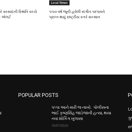
Local News
ભારે વરસાદની સ્થિતિ વચ્ચે
૫૫૦ વર્ષ જૂની હવેલી સંગીત પરંપરાને
 એલર્ટ
પ્રાપ્ત થયું રાષ્ટ્રીય સ્તરે સન્માન
POPULAR POSTS
P
પપ્પા આને મારી જ નાખો.. પોલીસના
L
ા
ભાઈ કૃષ્ણસિંહ જાડેજાની હત્યા, થયા
ગુ
નવા શોકિંગ ખુલાસા
10/07/2026
ર