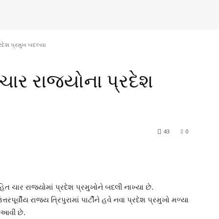
રદેશ પ્રમુખ બદલ્યા
ચાર રાજ્યોના પ્રદેશ
43
0
િત ચાર રાજ્યોમાં પ્રદેશ પ્રમુખોને બદલી નાખ્યા છે.
રપૂર્વીય રાજ્ય ત્રિપુરામાં પાર્ટીને હવે નવા પ્રદેશ પ્રમુખો મળ્યા
ં આવી છે.