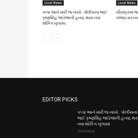
Local News
Local News
પપ્પા આને મારી જ નાખો.. પોલીસના ભાઈ
સૌરાષ્ટ્રમાં 
કૃષ્ણસિંહ જાડેજાની હત્યા, થયા નવા
રાજ્ય સરકાર
શોકિંગ ખુલાસા
EDITOR PICKS
પપ્પા આને મારી જ નાખો.. પોલીસના
ભાઈ કૃષ્ણસિંહ જાડેજાની હત્યા, થય
નવા શોકિંગ ખુલાસા
10/07/2026