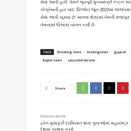
સેવા આપી હતી. તેમને ભૂતપૂર્વ મુખ્યમંત્રી કેપ્ટન
કોંગ્રેસની હાર બાદ, ધિલ્લોન જૂન 2022માં ભાજ
સેવા આપી ચૂક્યા છે. માલવા ક્ષેત્રમાં તેમની મજબૂ
તેમનામાં વિશ્વાસ વ્યક્ત કર્યો છે.
TAGS
Breaking news
brekingnews
gujarat
Rajkot news
saurashtrakranti
Share
Previous article
ટ્રેન મુસાફરી દરમિયાન થતા ગુનાઓમાં મહારાષ્ટ્ર
દેશમાં પ્રથમ ક્રમે