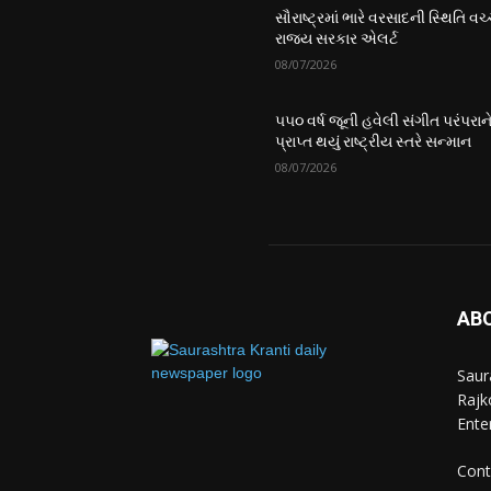
સૌરાષ્ટ્રમાં ભારે વરસાદની સ્થિતિ વચ્
રાજ્ય સરકાર એલર્ટ
08/07/2026
૫૫૦ વર્ષ જૂની હવેલી સંગીત પરંપરાન
પ્રાપ્ત થયું રાષ્ટ્રીય સ્તરે સન્માન
08/07/2026
AB
Saur
Rajko
Ente
Cont