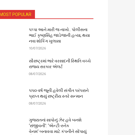
MOST POPULAR
પપ્પા આને મારી જ નાખો.. પોલીસના
ભાઈ કૃષ્ણસિંહ જાડેજાની હત્યા, થયા
નવા શોકિંગ ખુલાસા
10/07/2026
સૌરાષ્ટ્રમાં ભારે વરસાદની સ્થિતિ વચ્ચે
રાજ્ય સરકાર એલર્ટ
08/07/2026
૫૫૦ વર્ષ જૂની હવેલી સંગીત પરંપરાને
પ્રાપ્ત થયું રાષ્ટ્રીય સ્તરે સન્માન
08/07/2026
ગુજરાતનાં સાપોનું ઝેર હવે બનશે
‘સંજીવની’: ‘એન્ટી-સ્નેક
વેનમ’ બનાવવા માટે કંપનીને સોંપાયું