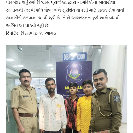
પોરબંદર શહેરમાં વિશ્વાસ પ્રોજેક્ટ દ્વારા નાગરિકોના ખોવાયેલા
સામાનની ઝડપી શોધખોળ અને સુરક્ષિત વાપસી માટે સતત સેવાભાવી
કામગીરી કરવામાં આવી રહી છે. તે ને આમજનતા હર્ષ સાથે વધાવી
અભિનંદન પાઠવી રહી છે
રિપોર્ટર: વિરમભાઇ કે. આગઠ