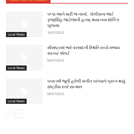
પપ્પા આને મારી જ નાખો.. પોલીસના ભાઈ
કૃષ્ણસિંહ જાડેજાની હત્યા, થયા નવા શોકિંગ
ખુલાસા
10/07/2026
Local News
સૌરાષ્ટ્રમાં ભારે વરસાદની સ્થિતિ વચ્ચે રાજ્ય
સરકાર એલર્ટ
08/07/2026
Local News
૫૫૦ વર્ષ જૂની હવેલી સંગીત પરંપરાને પ્રાપ્ત થયું
રાષ્ટ્રીય સ્તરે સન્માન
08/07/2026
Local News