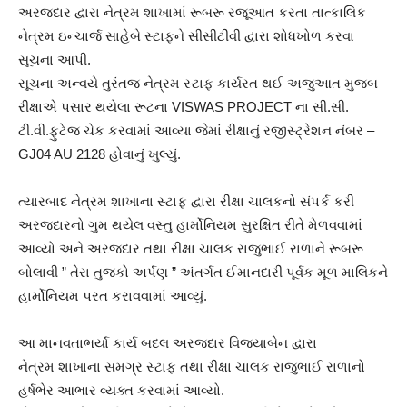
અરજદાર દ્વારા નેત્રમ શાખામાં રૂબરૂ રજૂઆત કરતા તાત્કાલિક
નેત્રમ ઇન્ચાર્જ સાહેબે સ્ટાફને સીસીટીવી દ્વારા શોધખોળ કરવા
સૂચના આપી.
સૂચના અન્વયે તુરંતજ નેત્રમ સ્ટાફ કાર્યરત થઈ અજુઆત મુજબ
રીક્ષાએ પસાર થયેલા રૂટના VISWAS PROJECT ના સી.સી.
ટી.વી.ફુટેજ ચેક કરવામાં આવ્યા જેમાં રીક્ષાનું રજીસ્ટ્રેશન નંબર –
GJ04 AU 2128 હોવાનું ખુલ્યું.
ત્યારબાદ નેત્રમ શાખાના સ્ટાફ દ્વારા રીક્ષા ચાલકનો સંપર્ક કરી
અરજદારનો ગુમ થયેલ વસ્તુ હાર્મોનિયમ સુરક્ષિત રીતે મેળવવામાં
આવ્યો અને અરજદાર તથા રીક્ષા ચાલક રાજુભાઈ રાળાને રૂબરૂ
બોલાવી ” તેરા તુજકો અર્પણ ” અંતર્ગત ઈમાનદારી પૂર્વક મૂળ માલિકને
હાર્મોનિયમ પરત કરાવવામાં આવ્યું.
આ માનવતાભર્યા કાર્ય બદલ અરજદાર વિજ્યાબેન દ્વારા
નેત્રમ શાખાના સમગ્ર સ્ટાફ તથા રીક્ષા ચાલક રાજુભાઈ રાળાનો
હર્ષભેર આભાર વ્યક્ત કરવામાં આવ્યો.