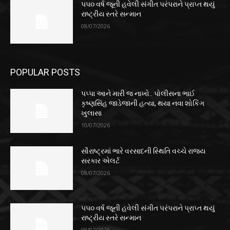
૫૫૦ વર્ષ જૂની હવેલી સંગીત પરંપરાને પ્રાપ્ત થયું
રાષ્ટ્રીય સ્તરે સન્માન
08/07/2026
POPULAR POSTS
પપ્પા આને મારી જ નાખો.. પોલીસના ભાઈ
કૃષ્ણસિંહ જાડેજાની હત્યા, થયા નવા શોકિંગ
ખુલાસા
10/07/2026
સૌરાષ્ટ્રમાં ભારે વરસાદની સ્થિતિ વચ્ચે રાજ્ય
સરકાર એલર્ટ
08/07/2026
૫૫૦ વર્ષ જૂની હવેલી સંગીત પરંપરાને પ્રાપ્ત થયું
રાષ્ટ્રીય સ્તરે સન્માન
08/07/2026