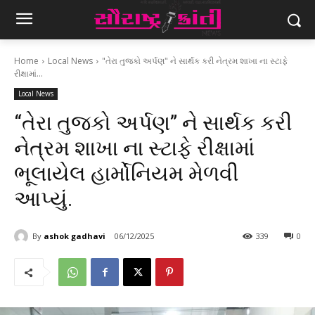
Home
Local News
"તેરા તુજકો અર્પણ" ને સાર્થક કરી નેત્રમ શાખા ના સ્ટાફે
રીક્ષામાં...
Local News
“તેરા તુજકો અર્પણ” ને સાર્થક કરી
નેત્રમ શાખા ના સ્ટાફે રીક્ષામાં
ભૂલાયેલ હાર્મોનિયમ મેળવી
આપ્યું.
By
ashok gadhavi
06/12/2025
339
0