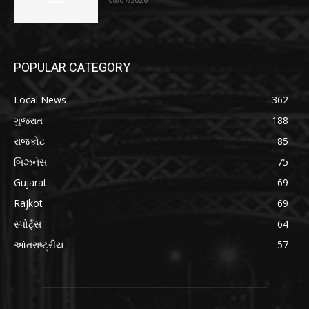
POPULAR CATEGORY
Local News
362
ગુજરાત
188
રાજકોટ
85
બિઝનેસ
75
Gujarat
69
Rajkot
69
સ્પોર્ટ્સ
64
આંતરાષ્ટ્રીય
57