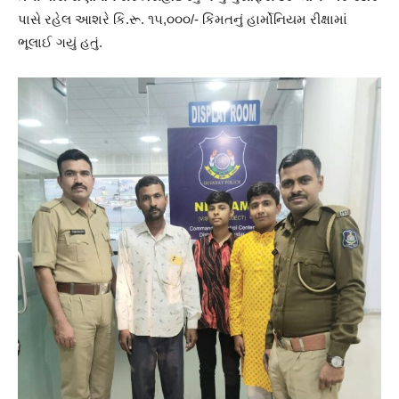
પાસે રહેલ આશરે કિ.રૂ. ૧૫,૦૦૦/- કિંમતનું હાર્મોનિયમ રીક્ષામાં
ભૂલાઈ ગયું હતું.