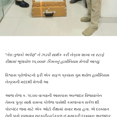
“તેરા તુજકો અર્પણ” ને ઝડપી સાર્થક કરી નેત્રમ શાખા ના સ્ટાફે
રીક્ષામાં ભૂલાયેલ ૧૫,૦૦૦/- કિંમતનું હાર્મોનિયમ મેળવી આપ્યું.
વિશ્વાસ પ્રોજેક્ટનો ફરી એક સફળ પ્રયાસ ગુમ થયેલ હાર્મોનિયમ ​
નેત્રમની મદદથી મેળવી આ
આજ રોજ ક. ૧૬:૦૦ વાગ્યાની આસપાસ અરજદાર વિજ્યાબેન
તેમના પુત્ર સાથે રામબા કોલેજ પાસેથી કમલાબાગ સર્કલ થી
પોરબંદર જવા માટે એક ઓટો રીક્ષામાં સવાર થયા હતા. એ દરમ્યાન
તેની પાસે રાણાવાવ સરકારીહાઈસ્કુલ નું મુસાફરી દરમ્યાન અરજદાર