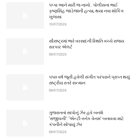
પપ્પા આને મારી જ નાખો.. પોલીસના ભાઈ
કૃષ્ણસિંહ જાડેજાની હત્યા, થયા નવા શોકિંગ
ખુલાસા
10/07/2026
સૌરાષ્ટ્રમાં ભારે વરસાદની સ્થિતિ વચ્ચે રાજ્ય
સરકાર એલર્ટ
08/07/2026
૫૫૦ વર્ષ જૂની હવેલી સંગીત પરંપરાને પ્રાપ્ત થયું
રાષ્ટ્રીય સ્તરે સન્માન
08/07/2026
ગુજરાતનાં સાપોનું ઝેર હવે બનશે
‘સંજીવની’: ‘એન્ટી-સ્નેક વેનમ’ બનાવવા માટે
કંપનીને સોંપાયું ઝેર
08/07/2026