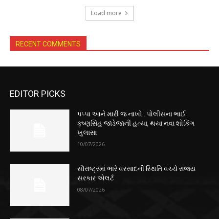
Load more
RECENT COMMENTS
EDITOR PICKS
પપ્પા આને મારી જ નાખો.. પોલીસના ભાઈ
કૃષ્ણસિંહ જાડેજાની હત્યા, થયા નવા શોકિંગ
ખુલાસા
10/07/2026
સૌરાષ્ટ્રમાં ભારે વરસાદની સ્થિતિ વચ્ચે રાજ્ય
સરકાર એલર્ટ
08/07/2026