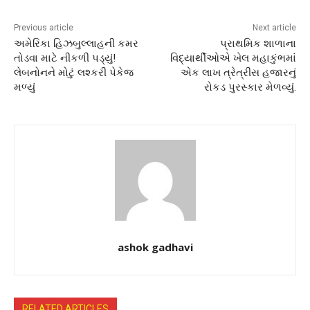
Previous article
Next article
અમેરિકા હિઝબુલ્લાહની કમર
પ્રાથમિક શાળાના
તોડવા માટે નીકળી પડ્યું!
વિદ્યાર્થીઓએ ખેલ મહાકુંભમાં
લેબનોનને મોટું લશ્કરી પેકેજ
એક લાખ ત્રેત્રીસ હજારનું
મળ્યું
રોકડ પુરસ્કાર મેળવ્યું.
ashok gadhavi
RELATED ARTICLES