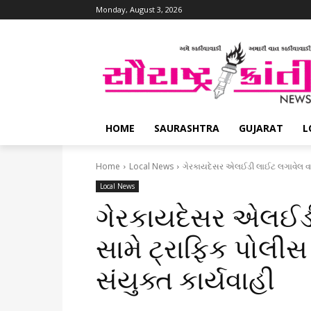
Monday, August 3, 2026
HOME
SAURASHTRA
GUJARAT
L
Home
Local News
ગેરકાયદેસર એલઈડી લાઈટ લગાવેલ વાહ
Local News
ગેરકાયદેસર એલઈડ
સામે ટ્રાફિક પોલ
સંયુક્ત કાર્યવાહી