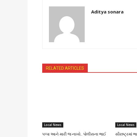
Aditya sonara
RELATED ARTICLES
Local News
Local News
પપ્પા આને મારી જ નાખો.. પોલીસના ભાઈ
સૌરાષ્ટ્રમાં 