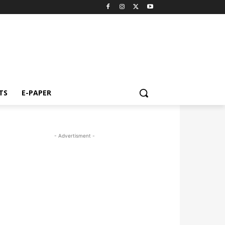
TS
E-PAPER
- Advertisment -