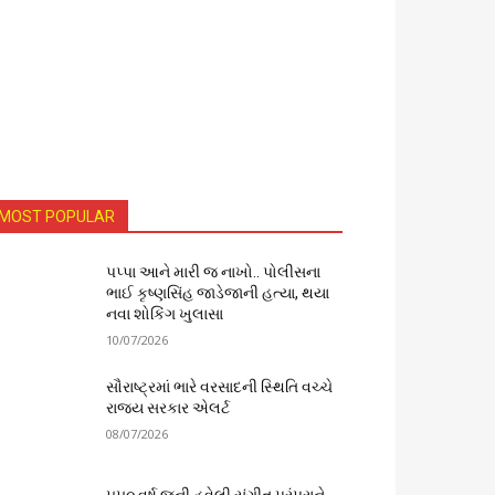
MOST POPULAR
પપ્પા આને મારી જ નાખો.. પોલીસના
ભાઈ કૃષ્ણસિંહ જાડેજાની હત્યા, થયા
નવા શોકિંગ ખુલાસા
10/07/2026
સૌરાષ્ટ્રમાં ભારે વરસાદની સ્થિતિ વચ્ચે
રાજ્ય સરકાર એલર્ટ
08/07/2026