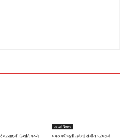
Local News
ભારે વરસાદની સ્થિતિ વચ્ચે
૫૫૦ વર્ષ જૂની હવેલી સંગીત પરંપરાને