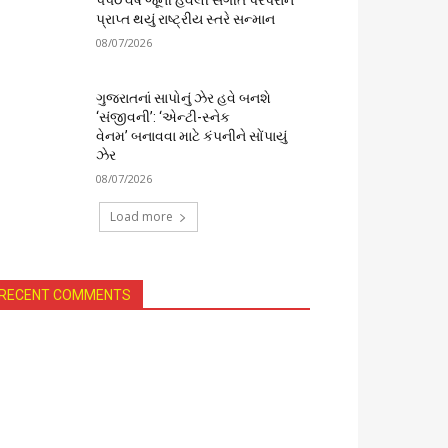
૫૫૦ વર્ષ જૂની હવેલી સંગીત પરંપરાને
પ્રાપ્ત થયું રાષ્ટ્રીય સ્તરે સન્માન
08/07/2026
ગુજરાતનાં સાપોનું ઝેર હવે બનશે
‘સંજીવની’: ‘એન્ટી-સ્નેક
વેનમ’ બનાવવા માટે કંપનીને સોંપાયું
ઝેર
08/07/2026
Load more
RECENT COMMENTS