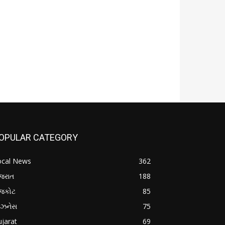
OPULAR CATEGORY
ocal News
362
જરાત
188
ાજકોટ
85
િઝનેસ
75
jarat
69