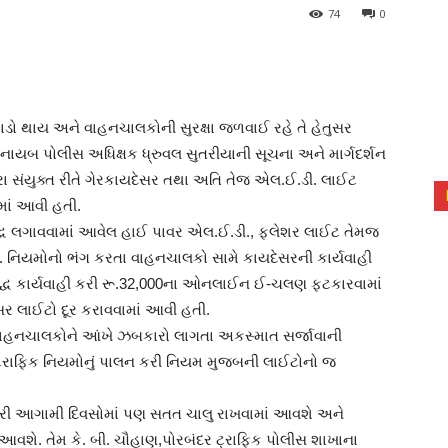
74
0
ઘટાડો થાય અને વાહનચાલકોની સુરક્ષા જળવાઈ રહે તે હેતુસર
ાયબ પોલીસ અધિક્ષક ધ્રુવલ સુતરીયાની સૂચના અને માર્ગદર્શન
રા સંયુક્ત રીતે ગેરકાયદેસર તથા અતિ તેજ એલ.ઈ.ડી. લાઈટ
ામાં આવી હતી.
્ધ લગાવવામાં આવેલ હાઈ પાવર એલ.ઈ.ડી., ફ્લેશર લાઈટ તેમજ
નિયમોનો ભંગ કરતા વાહનચાલકો સામે કાયદેસરની કાર્યવાહી
રૂદ્ધ કાર્યવાહી કરી રૂ.32,000ના ઓનલાઈન ઈ-ચલણ ફટકારવામાં
સર લાઈટો દૂર કરાવવામાં આવી હતી.
ાહનચાલકોને આંખે ઝબકારો લાગતા અકસ્માત સર્જાવાની
્રાફિક નિયમોનું પાલન કરી નિયમ મુજબની લાઈટોનો જ
ીરી આગામી દિવસોમાં પણ સતત ચાલુ રાખવામાં આવશે અને
આવશે. તેમ કે. બી. ચૌહાણ,પોરબંદર ટ્રાફિક પોલીસ શાખાના