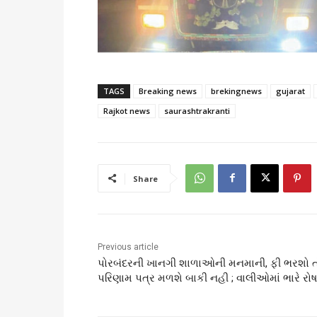
TAGS
Breaking news
brekingnews
gujarat
Rajkot news
saurashtrakranti
Share
Previous article
પોરબંદરની ખાનગી શાળાઓની મનમાની, ફી ભરશો ત
પરિણામ પત્ર મળશે બાકી નહી ; વાલીઓમાં ભારે રોષ