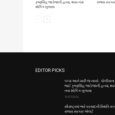
કૃષ્ણસિંહ જાડેજાની હત્યા, થયા નવા
રાજ્ય સરકાર
શોકિંગ ખુલાસા
EDITOR PICKS
પપ્પા આને મારી જ નાખો.. પોલીસના
ભાઈ કૃષ્ણસિંહ જાડેજાની હત્યા, થય
નવા શોકિંગ ખુલાસા
10/07/2026
સૌરાષ્ટ્રમાં ભારે વરસાદની સ્થિતિ વચ્
રાજ્ય સરકાર એલર્ટ