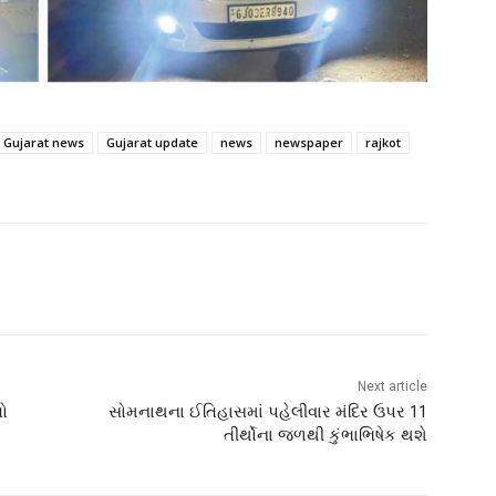
Gujarat news
Gujarat update
news
newspaper
rajkot
Next article
ો
સોમનાથના ઈતિહાસમાં પહેલીવાર મંદિર ઉપર 11
તીર્થોના જળથી કુંભાભિષેક થશે