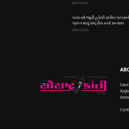
08/07/2026
૫૫૦ વર્ષ જૂની હવેલી સંગીત પરંપરાન
પ્રાપ્ત થયું રાષ્ટ્રીય સ્તરે સન્માન
08/07/2026
AB
Saur
Rajko
Ente
Cont