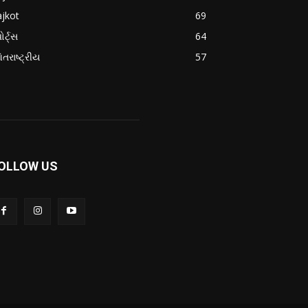
jkot
69
ોર્ટ્સ
64
તરાષ્ટ્રીય
57
OLLOW US