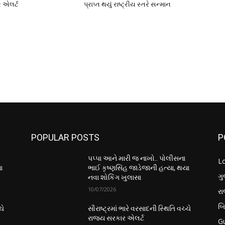
 એલર્ટ
પ્રાપ્ત થયું રાષ્ટ્રીય સ્તરે સન્માન
POPULAR POSTS
P
પપ્પા આને મારી જ નાખો.. પોલીસના
L
ા
ભાઈ કૃષ્ણસિંહ જાડેજાની હત્યા, થયા
ગુ
નવા શોકિંગ ખુલાસા
10/07/2026
ર
બ
ચે
સૌરાષ્ટ્રમાં ભારે વરસાદની સ્થિતિ વચ્ચે
રાજ્ય સરકાર એલર્ટ
Gu