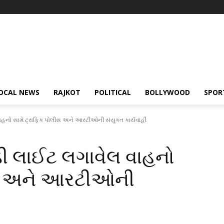
OCAL NEWS
RAJKOT
POLITICAL
BOLLYWOOD
SPOR
નો સામે ટ્રાફિક પોલીસ અને આરટીઓની સંયુક્ત કાર્યવાહી
ી લાઈટ લગાવેલ વાહનો
ીસ અને આરટીઓની