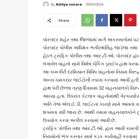
By
Aditya sonara
09/05/2026
Share
પોરબંદર શહેર તથા જિલ્લામાં માર્ગ અકસ્માતોમાં 
પોરબંદર પોલીસ અધિક્ષક ભગીરથસિંહ જાડેજા તથા ન
હેઠળ ટ્રાફિક પોલીસ તથા આર.ટી.ઓ. પોરબંદર દ્વા
લગાવેલ વાહનો સામે વિશેષ ચેકિંગ ડ્રાઈવ હાથ ધરવ
આ કામગીરી દરમિયાન વિવિધ વાહનોમાં નિયમ વિરૂદ
અન્ય ચમકદાર લાઈટોની તપાસ કરવામાં આવી હતી. 
હાથ ધરી છેલ્લા ત્રણ દિવસમાં 32 વાહનચાલકો વિ
આવ્યા હતા. ઉપરાંત કેટલાક વાહનોમાંથી ગેરકાયદે
અતિ તેજ એલ.ઈ.ડી. લાઈટના કારણે સામે આવતા વ
શક્યતા વધી જાય છે. આથી તમામ વાહનચાલકોને ટ
ઉપયોગ કરવા અપીલ કરવામાં આવી છે.
ટ્રાફિક પોલીસ તથા આર.ટી.ઓ. દ્વારા આવી કામગ
નિયમોનો ભંગ કરનાર સામે કડક કાર્યવાહી કરવામાં 