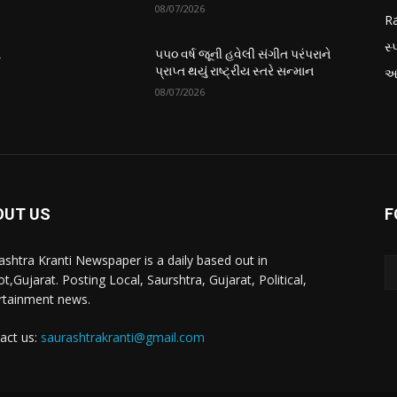
08/07/2026
Ra
સ્પ
ે
૫૫૦ વર્ષ જૂની હવેલી સંગીત પરંપરાને
પ્રાપ્ત થયું રાષ્ટ્રીય સ્તરે સન્માન
આં
08/07/2026
OUT US
F
ashtra Kranti Newspaper is a daily based out in
t,Gujarat. Posting Local, Saurshtra, Gujarat, Political,
rtainment news.
act us:
saurashtrakranti@gmail.com