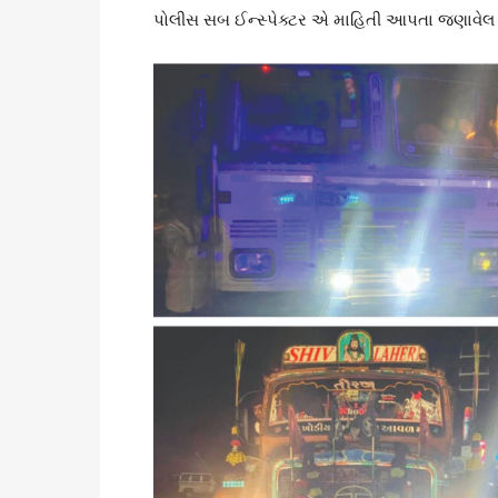
પોલીસ સબ ઈન્સ્પેક્ટર એ માહિતી આપતા જણાવેલ 