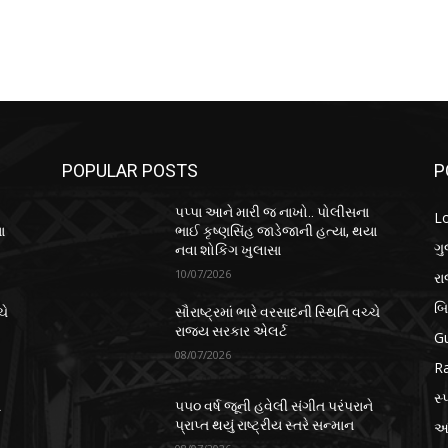
POPULAR POSTS
P
પપ્પા આને મારી જ નાખો.. પોલીસના
L
ા
ભાઈ કૃષ્ણસિંહ જાડેજાની હત્યા, થયા
ગુ
નવા શોકિંગ ખુલાસા
10/07/2026
ર
બ
ચે
સૌરાષ્ટ્રમાં ભારે વરસાદની સ્થિતિ વચ્ચે
રાજ્ય સરકાર એલર્ટ
Gu
08/07/2026
Ra
સ્પ
ે
૫૫૦ વર્ષ જૂની હવેલી સંગીત પરંપરાને
પ્રાપ્ત થયું રાષ્ટ્રીય સ્તરે સન્માન
આં