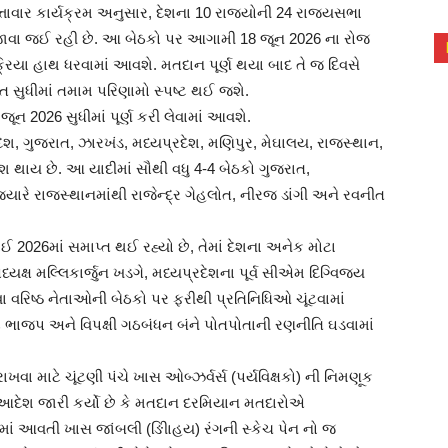
ત્તાવાર કાર્યક્રમ અનુસાર, દેશના 10 રાજ્યોની 24 રાજ્યસભા
 યોજાવા જઈ રહી છે. આ બેઠકો પર આગામી 18 જૂન 2026 ના રોજ
ક્રિયા હાથ ધરવામાં આવશે. મતદાન પૂર્ણ થયા બાદ તે જ દિવસે
ાત સુધીમાં તમામ પરિણામો સ્પષ્ટ થઈ જશે.
ૂન 2026 સુધીમાં પૂર્ણ કરી લેવામાં આવશે.
રદેશ, ગુજરાત, ઝારખંડ, મધ્યપ્રદેશ, મણિપુર, મેઘાલય, રાજસ્થાન,
થાય છે. આ યાદીમાં સૌથી વધુ 4-4 બેઠકો ગુજરાત,
્યારે રાજસ્થાનમાંથી રાજેન્દ્ર ગેહલોત, નીરજ ડાંગી અને રવનીત
 2026માં સમાપ્ત થઈ રહ્યો છે, તેમાં દેશના અનેક મોટા
્યક્ષ મલ્લિકાર્જુન ખડગે, મધ્યપ્રદેશના પૂર્વ સીએમ દિગ્વિજય
ેવા વરિષ્ઠ નેતાઓની બેઠકો પર ફરીથી પ્રતિનિધિઓ ચૂંટવામાં
 ભાજપ અને વિપક્ષી ગઠબંધન બંને પોતપોતાની રણનીતિ ઘડવામાં
 રાખવા માટે ચૂંટણી પંચે ખાસ ઓબ્ઝર્વર્સ (પર્યવિક્ષકો) ની નિમણૂક
દેશ જારી કર્યો છે કે મતદાન દરમિયાન મતદારોએ
ામાં આવતી ખાસ જાંબલી (ઙીિાહય) રંગની સ્કેચ પેન નો જ