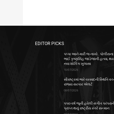
EDITOR PICKS
પપ્પા આને મારી જ નાખો.. પોલીસના
ભાઈ કૃષ્ણસિંહ જાડેજાની હત્યા, થય
નવા શોકિંગ ખુલાસા
10/07/2026
સૌરાષ્ટ્રમાં ભારે વરસાદની સ્થિતિ વચ્
રાજ્ય સરકાર એલર્ટ
08/07/2026
૫૫૦ વર્ષ જૂની હવેલી સંગીત પરંપરાન
પ્રાપ્ત થયું રાષ્ટ્રીય સ્તરે સન્માન