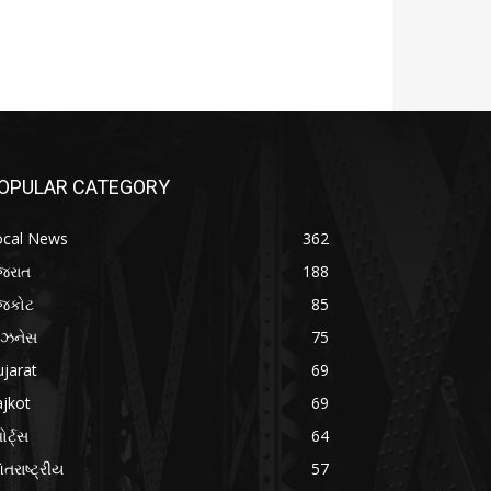
OPULAR CATEGORY
ocal News
362
જરાત
188
ાજકોટ
85
િઝનેસ
75
jarat
69
jkot
69
ોર્ટ્સ
64
તરાષ્ટ્રીય
57