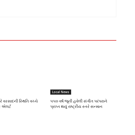
Local News
ભારે વરસાદની સ્થિતિ વચ્ચે
૫૫૦ વર્ષ જૂની હવેલી સંગીત પરંપરાને
 એલર્ટ
પ્રાપ્ત થયું રાષ્ટ્રીય સ્તરે સન્માન