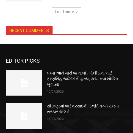
Load more
RECENT COMMENTS
EDITOR PICKS
પપ્પા આને મારી જ નાખો.. પોલીસના ભાઈ
કૃષ્ણસિંહ જાડેજાની હત્યા, થયા નવા શોકિંગ
ખુલાસા
10/07/2026
સૌરાષ્ટ્રમાં ભારે વરસાદની સ્થિતિ વચ્ચે રાજ્ય
સરકાર એલર્ટ
08/07/2026