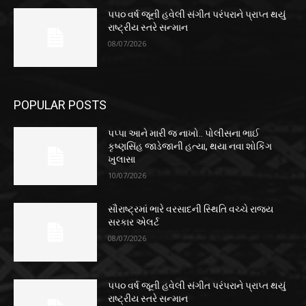
૫૫૦ વર્ષ જૂની હવેલી સંગીત પરંપરાને પ્રાપ્ત થયું
રાષ્ટ્રીય સ્તરે સન્માન
08/07/2026
POPULAR POSTS
પપ્પા આને મારી જ નાખો.. પોલીસના ભાઈ
કૃષ્ણસિંહ જાડેજાની હત્યા, થયા નવા શોકિંગ
ખુલાસા
10/07/2026
સૌરાષ્ટ્રમાં ભારે વરસાદની સ્થિતિ વચ્ચે રાજ્ય
સરકાર એલર્ટ
08/07/2026
૫૫૦ વર્ષ જૂની હવેલી સંગીત પરંપરાને પ્રાપ્ત થયું
રાષ્ટ્રીય સ્તરે સન્માન