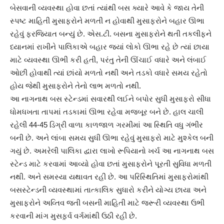
બેસવાની વ્યવસ્થા હોવા છતાં ત્યાંથી બસ ક્યારે આવે કે જાય તેની
સ્પષ્ટ માહિતી મુસાફરોને મળતી ન હોવાથી મુસાફરોને બહાર ઊભા
રહેવું ફરજિયાત બન્યું છે. એસ.ટી. બસના મુસાફરોને થતી તકલીફને
ધ્યાનમાં રાખીને પાલિકાએ બહાર જ્યાં લોકો ઊભા રહે છે ત્યાં છાયા
માટે વ્યવસ્થા ઊભી કરી હતી, પરંતુ તેની ઊંચાઈ વધારે અને લંબાઈ
ઓછી હોવાથી ત્યાં છાંયો મળતો નથી અને તડકો વધારે સમય રહેતો
હોય જેથી મુસાફરોને તેનો લાભ મળતો નથી.
આ નાગનાથ બસ સ્ટેન્ડમાં સવારથી લઈને બપોર સુધી મુસાફરો સીધા
ધોમધખતા તાપમાં તડકામાં ઊભા રહેવા મજબૂર બને છે. હાલ ચાલી
રહેલી 44-45 ડિગ્રી વાળા કાળજાળ ગરમીમાં આ સ્થિતિ વધુ ગંભીર
બની છે. અને લાંબા સમય સુધી ઊભા રહેવું મુસાફરો માટે મુશ્કેલ બની
ગયું છે. અમરેલી પાલિકા દ્વારા લાખો રૂપિયાનો ખર્ચ આ નાગનાથ બસ
સ્ટેન્ડ માટે કરવામાં આવ્યો હોવા છતાં મુસાફરોને પૂરતી સુવિધા મળતી
નથી. અને સમસ્યા યથાવત રહી છે. આ પરિસ્થિતિમાં મુસાફરોમાંથી
બસસ્ટેન્ડની વ્યવસ્થામાં તાત્કાલિક સુધારો કરીને યોગ્ય છાયા અને
મુસાફરોને અવ્તિવ જતી બસની માહિતી માટે જરૂરી વ્યવસ્થા ઉભી
કરવાની માંગ મુસફ઼ર્વ વર્ગમાંથી ઉઠી રહી છે.