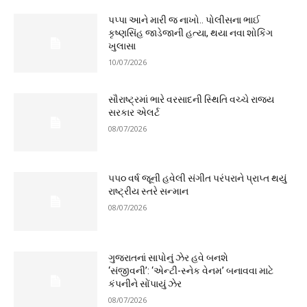
પપ્પા આને મારી જ નાખો.. પોલીસના ભાઈ
કૃષ્ણસિંહ જાડેજાની હત્યા, થયા નવા શોકિંગ
ખુલાસા
10/07/2026
સૌરાષ્ટ્રમાં ભારે વરસાદની સ્થિતિ વચ્ચે રાજ્ય
સરકાર એલર્ટ
08/07/2026
૫૫૦ વર્ષ જૂની હવેલી સંગીત પરંપરાને પ્રાપ્ત થયું
રાષ્ટ્રીય સ્તરે સન્માન
08/07/2026
ગુજરાતનાં સાપોનું ઝેર હવે બનશે
‘સંજીવની’: ‘એન્ટી-સ્નેક વેનમ’ બનાવવા માટે
કંપનીને સોંપાયું ઝેર
08/07/2026