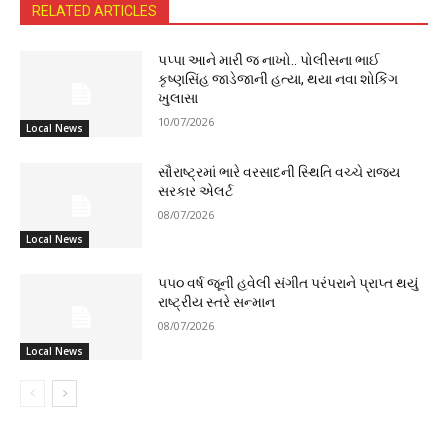
RELATED ARTICLES
પપ્પા આને મારી જ નાખો.. પોલીસના ભાઈ
કૃષ્ણસિંહ જાડેજાની હત્યા, થયા નવા શોકિંગ
ખુલાસા
10/07/2026
Local News
સૌરાષ્ટ્રમાં ભારે વરસાદની સ્થિતિ વચ્ચે રાજ્ય
સરકાર એલર્ટ
08/07/2026
Local News
૫૫૦ વર્ષ જૂની હવેલી સંગીત પરંપરાને પ્રાપ્ત થયું
રાષ્ટ્રીય સ્તરે સન્માન
08/07/2026
Local News