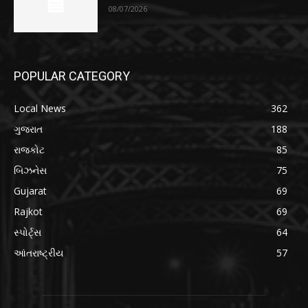
08/07/2026
POPULAR CATEGORY
Local News
362
ગુજરાત
188
રાજકોટ
85
બિઝનેસ
75
Gujarat
69
Rajkot
69
સ્પોર્ટ્સ
64
આંતરાષ્ટ્રીય
57