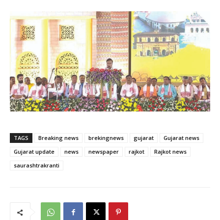
TAGS
Breaking news
brekingnews
gujarat
Gujarat news
Gujarat update
news
newspaper
rajkot
Rajkot news
saurashtrakranti