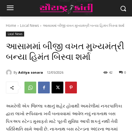
Home
Local News
આસામમાં બીજી વખત મુખ્યમંત્રી બન્યા હિમંત બિસ્વા શર્મા
Local News
આસામમાં બીજી વખત મુખ્યમંત્રી
બન્યા હિમંત બિસ્વા શર્મા
By
Aditya sonara
12/05/2026
42
0
અમરેલી એક જિલ્લા કક્ષાનું શહેર હોવાથી અમરેલીમાં નગરપાલિકા
દ્વારા લાખો રૂપિયાના ખર્ચે બનાવવામાં આવેલ નવું નાગનાથ બસ
પિકઅપ સ્ટેન્ડ મુસાફરો માટે પૂરતી સુવિધા આપી શકતું નથી તેવી
પરિસ્થિતિ સામે આવી છે. નાગનાથ બસ સ્ટેન્ડના અંદરના ભાગમાં