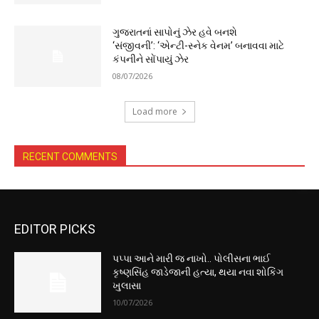
ગુજરાતનાં સાપોનું ઝેર હવે બનશે
‘સંજીવની’: ‘એન્ટી-સ્નેક વેનમ’ બનાવવા માટે
કંપનીને સોંપાયું ઝેર
08/07/2026
Load more
RECENT COMMENTS
EDITOR PICKS
પપ્પા આને મારી જ નાખો.. પોલીસના ભાઈ
કૃષ્ણસિંહ જાડેજાની હત્યા, થયા નવા શોકિંગ
ખુલાસા
10/07/2026