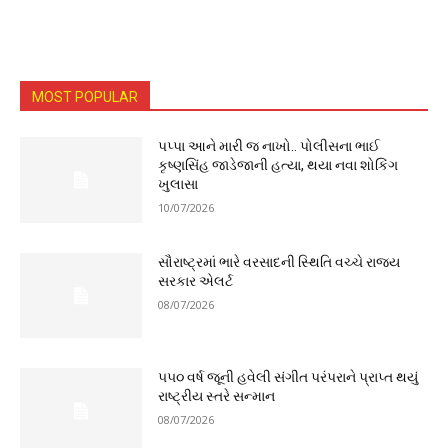
MOST POPULAR
પપ્પા આને મારી જ નાખો.. પોલીસના ભાઈ
કૃષ્ણસિંહ જાડેજાની હત્યા, થયા નવા શોકિંગ
ખુલાસા
10/07/2026
સૌરાષ્ટ્રમાં ભારે વરસાદની સ્થિતિ વચ્ચે રાજ્ય
સરકાર એલર્ટ
08/07/2026
૫૫૦ વર્ષ જૂની હવેલી સંગીત પરંપરાને પ્રાપ્ત થયું
રાષ્ટ્રીય સ્તરે સન્માન
08/07/2026