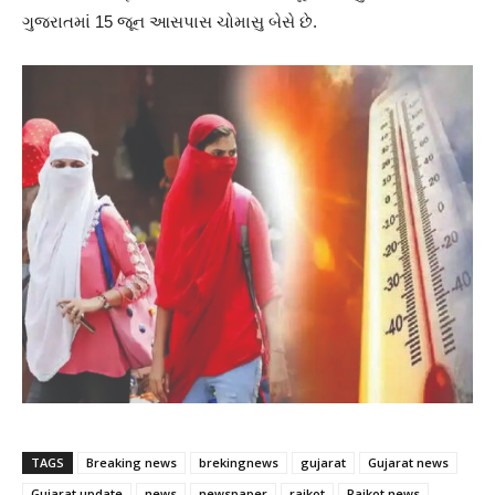
ગુજરાતમાં 15 જૂન આસપાસ ચોમાસુ બેસે છે.
TAGS
Breaking news
brekingnews
gujarat
Gujarat news
Gujarat update
news
newspaper
rajkot
Rajkot news