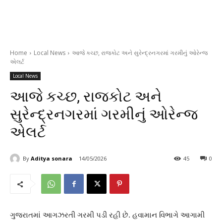
Home
Local News
આજે કચ્છ, રાજકોટ અને સુરેન્દ્રનગરમાં ગરમીનું ઓરેન્જ
એલર્ટ
Local News
આજે કચ્છ, રાજકોટ અને
સુરેન્દ્રનગરમાં ગરમીનું ઓરેન્જ
એલર્ટ
By
Aditya sonara
14/05/2026
45
0
ગુજરાતમાં આગઝરતી ગરમી પડી રહી છે. હવામાન વિભાગે આગામી