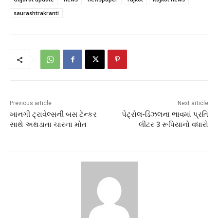
saurashtrakranti
Previous article
Next article
ખાનગી ટ્રાવેલ્સની બસ ટેન્કર
પેટ્રોલ-ડિઝલના ભાવમાં પ્રતિ
સાથે અથડાતા ચારના મોત
લીટર 3 રૂપિયાનો વધારો