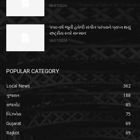
08/07/2026
૫૫૦ વર્ષ જૂની હવેલી સંગીત પરંપરાને પ્રાપ્ત થયું
રાષ્ટ્રીય સ્તરે સન્માન
08/07/2026
POPULAR CATEGORY
Local News
362
ગુજરાત
188
રાજકોટ
85
બિઝનેસ
75
Gujarat
69
Rajkot
69