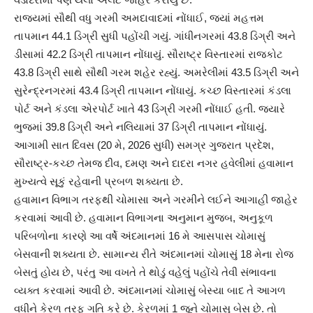
રાજ્યમાં સૌથી વધુ ગરમી અમદાવાદમાં નોંધાઈ, જ્યાં મહત્તમ
તાપમાન 44.1 ડિગ્રી સુધી પહોંચી ગયું. ગાંધીનગરમાં 43.8 ડિગ્રી અને
ડીસામાં 42.2 ડિગ્રી તાપમાન નોંધાયું. સૌરાષ્ટ્ર વિસ્તારમાં રાજકોટ
43.8 ડિગ્રી સાથે સૌથી ગરમ શહેર રહ્યું. અમરેલીમાં 43.5 ડિગ્રી અને
સુરેન્દ્રનગરમાં 43.4 ડિગ્રી તાપમાન નોંધાયું. કચ્છ વિસ્તારમાં કંડલા
પોર્ટ અને કંડલા એરપોર્ટ ખાતે 43 ડિગ્રી ગરમી નોંધાઈ હતી. જ્યારે
ભુજમાં 39.8 ડિગ્રી અને નલિયામાં 37 ડિગ્રી તાપમાન નોંધાયું.
આગામી સાત દિવસ (20 મે, 2026 સુધી) સમગ્ર ગુજરાત પ્રદેશ,
સૌરાષ્ટ્ર-કચ્છ તેમજ દીવ, દમણ અને દાદરા નગર હવેલીમાં હવામાન
મુખ્યત્વે સૂકું રહેવાની પ્રબળ શક્યતા છે.
હવામાન વિભાગ તરફથી ચોમાસા અને ગરમીને લઈને આગાહી જાહેર
કરવામાં આવી છે. હવામાન વિભાગના અનુમાન મુજબ, અનુકૂળ
પરિબળોના કારણે આ વર્ષે અંદમાનમાં 16 મે આસપાસ ચોમાસું
બેસવાની શક્યતા છે. સામાન્ય રીતે અંદમાનમાં ચોમાસું 18 મેના રોજ
બેસતું હોય છે, પરંતુ આ વખતે તે થોડું વહેલું પહોંચે તેવી સંભાવના
વ્યક્ત કરવામાં આવી છે. અંદમાનમાં ચોમાસું બેસ્યા બાદ તે આગળ
વધીને કેરળ તરફ ગતિ કરે છે. કેરળમાં 1 જૂને ચોમાસુ બેસ છે. તો