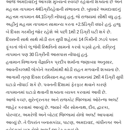
આજે અમદાવાદનું આકાશ મુખ્યત્વે સ્વચ્છ રહેવાની શક્યતા છે અને
મહત્તમ તાપમાન 44ડિગ્રીરહેવાની સંભાવના છે. બુધવારે અમદાવાદનું
મહત્તમ તાપમાન 44.1ડિગ્રી નોંધાયું હતું, જે રાજ્યમાં સૌથી વધુ હતું.
અહીંનું મહત્તમ તાપમાન સામાન્ય કરતા +2.5ડિગ્રી વધારે હતું. હજુ
બે દિવસ ગરમીનું જોર રહેશે એ પછી 1થી 2 ડિગ્રી ઘટી શકે છે.
દિવસની સાથે સાથે મોડી રાત સુધી શહેરમાં 14 કિમીની ઝડપે પવન
ફૂંકાતાં લોકો લૂ જેવી સ્થિતિનો સામનો કરવો પડ્યો હતો. રાત્રિનું
તાપમાન પણ 30 ડિગ્રીની આસપાસ નોંધાયું હતું.
હવામાન વિભાગના વૈજ્ઞાનિક પ્રદીપ શર્માના જણાવ્યા અનુસાર,
આવતીકાલથી લોકોને ગરમીમાંથી થોડી રાહત મળવાની શક્યતા છે.
આગામી ત્રણ દિવસ દરમિયાન મહત્તમ તાપમાનમાં 2થી 4 ડિગ્રી સુધી
ઘટાડો નોંધાઈ શકે છે. પવનની દિશામાં ફેરફાર થવાને કારણે
તાપમાનમાં ઘટાડો થવાની શક્યતા વ્યક્ત કરવામાં આવી છે.
આજે કચ્છ, સુરેન્દ્રનગર અને રાજકોટ જિલ્લામાં ઓરેન્જ અલર્ટ
જાહેર કરવામાં આવ્યું છે. જ્યારે ગીર સોમનાથ, દીવ, દ્વારકા,
પોરબંદર, અમરેલી અને બોટાદ જિલ્લામાં યેલો અલર્ટ આપવામાં
આવ્યું છે. તે ઉપરાંત બનાસકાંઠા, પાટણ, અમદાવાદ, ગાંધીનગર અને
વડોદરામાં પણ યેલો અલર્ટ જાહેર કરાયું છે.