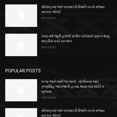
સૌરાષ્ટ્રમાં ભારે વરસાદની સ્થિતિ વચ્ચે રાજ્ય
સરકાર એલર્ટ
08/07/2026
૫૫૦ વર્ષ જૂની હવેલી સંગીત પરંપરાને પ્રાપ્ત થયું
રાષ્ટ્રીય સ્તરે સન્માન
08/07/2026
POPULAR POSTS
પપ્પા આને મારી જ નાખો.. પોલીસના ભાઈ
કૃષ્ણસિંહ જાડેજાની હત્યા, થયા નવા શોકિંગ
ખુલાસા
10/07/2026
સૌરાષ્ટ્રમાં ભારે વરસાદની સ્થિતિ વચ્ચે રાજ્ય
સરકાર એલર્ટ