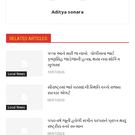
Aditya sonara
RELATED ARTICLES
પપ્પા આને મારી જ નાખો.. પોલીસના ભાઈ
કૃષ્ણસિંહ જાડેજાની હત્યા, થયા નવા શોકિંગ
ખુલાસા
10/07/2026
Local News
સૌરાષ્ટ્રમાં ભારે વરસાદની સ્થિતિ વચ્ચે રાજ્ય
સરકાર એલર્ટ
08/07/2026
Local News
૫૫૦ વર્ષ જૂની હવેલી સંગીત પરંપરાને પ્રાપ્ત થયું
રાષ્ટ્રીય સ્તરે સન્માન
08/07/2026