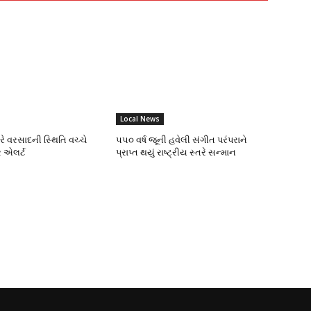
Local News
ભારે વરસાદની સ્થિતિ વચ્ચે
૫૫૦ વર્ષ જૂની હવેલી સંગીત પરંપરાને
 એલર્ટ
પ્રાપ્ત થયું રાષ્ટ્રીય સ્તરે સન્માન