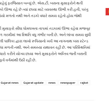
હેવું ફરજિયાત બન્યું છે. એસ.ટી. બસના મુસાફરોને થતી
ો ઊભા રહે છે ત્યાં છાયા માટે વ્યવસ્થા ઊભી કરી હતી, પરંતુ
છાંયો મળતો નથી અને તડકો વધારે સમય રહેતો હોય જેથી
ી મુસાફરો સીધા ધોમધખતા તાપમાં તડકામાં ઊભા રહેવા મજબૂર
ાળ ગરમીમાં આ સ્થિતિ વધુ ગંભીર બની છે. અને લાંબા સમય સુધી
રેલી પાલિકા દ્વારા લાખો રૂપિયાનો ખર્ચ આ નાગનાથ બસ સ્ટેન્ડ
સુવિધા મળતી નથી. અને સમસ્યા યથાવત રહી છે. આ પરિસ્થિતિમાં
 સુધારો કરીને યોગ્ય છાયા અને મુસાફરોને અવ્તિવ જતી બસની
્વ વર્ગમાંથી ઉઠી રહી છે.
Gujarat news
Gujarat update
news
newspaper
rajkot