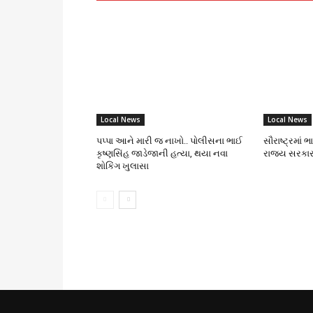
Local News
Local News
પપ્પા આને મારી જ નાખો.. પોલીસના ભાઈ
સૌરાષ્ટ્રમાં 
કૃષ્ણસિંહ જાડેજાની હત્યા, થયા નવા
રાજ્ય સરકાર
શોકિંગ ખુલાસા