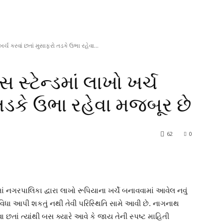
્ચ કરવાં છતાં મુસાફરો તડકે ઉભા રહેવા...
્ટેન્ડમાં લાખો ખર્ચ
 તડકે ઉભા રહેવા મજબૂર છે
62
0
ં નગરપાલિકા દ્વારા લાખો રૂપિયાના ખર્ચે બનાવવામાં આવેલ નવું
વિધા આપી શકતું નથી તેવી પરિસ્થિતિ સામે આવી છે. નાગનાથ
 છતાં ત્યાંથી બસ ક્યારે આવે કે જાય તેની સ્પષ્ટ માહિતી