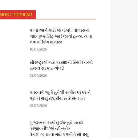
MOST POPULAR
પપ્પા આને મારી જ નાખો.. પોલીસના
ભાઈ કૃષ્ણસિંહ જાડેજાની હત્યા, થયા
નવા શોકિંગ ખુલાસા
10/07/2026
સૌરાષ્ટ્રમાં ભારે વરસાદની સ્થિતિ વચ્ચે
રાજ્ય સરકાર એલર્ટ
08/07/2026
૫૫૦ વર્ષ જૂની હવેલી સંગીત પરંપરાને
પ્રાપ્ત થયું રાષ્ટ્રીય સ્તરે સન્માન
08/07/2026
ગુજરાતનાં સાપોનું ઝેર હવે બનશે
‘સંજીવની’: ‘એન્ટી-સ્નેક
વેનમ’ બનાવવા માટે કંપનીને સોંપાયું