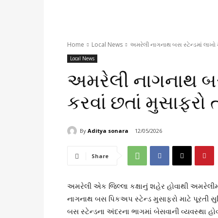
Home
Local News
અમરેલી નાગનાથ બસ સ્ટેન્ડમાં લાખો ખર
Local News
અમરેલી નાગનાથ બસ સ
કરવાં છતાં મુસાફરો
By
Aditya sonara
12/05/2026
Share
અમરેલી એક જિલ્લા કક્ષાનું શહેર હોવાથી અમરેલીમા
નાગનાથ બસ પિકઅપ સ્ટેન્ડ મુસાફરો માટે પૂરતી સુ
બસ સ્ટેન્ડના અંદરના ભાગમાં બેસવાની વ્યવસ્થા હોવા