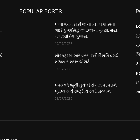
POPULAR POSTS
P
પપ્પા આને મારી જ નાખો.. પોલીસના
L
ા
ભાઈ કૃષ્ણસિંહ જાડેજાની હત્યા, થયા
ગુ
નવા શોકિંગ ખુલાસા
10/07/2026
ર
બ
ચે
સૌરાષ્ટ્રમાં ભારે વરસાદની સ્થિતિ વચ્ચે
રાજ્ય સરકાર એલર્ટ
Gu
08/07/2026
Ra
સ્પ
ે
૫૫૦ વર્ષ જૂની હવેલી સંગીત પરંપરાને
પ્રાપ્ત થયું રાષ્ટ્રીય સ્તરે સન્માન
આં
08/07/2026