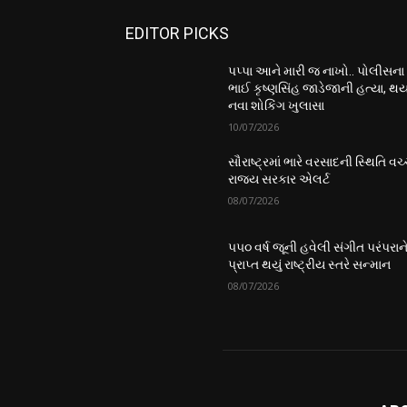
EDITOR PICKS
પપ્પા આને મારી જ નાખો.. પોલીસના
ભાઈ કૃષ્ણસિંહ જાડેજાની હત્યા, થય
નવા શોકિંગ ખુલાસા
10/07/2026
સૌરાષ્ટ્રમાં ભારે વરસાદની સ્થિતિ વચ્
રાજ્ય સરકાર એલર્ટ
08/07/2026
૫૫૦ વર્ષ જૂની હવેલી સંગીત પરંપરાન
પ્રાપ્ત થયું રાષ્ટ્રીય સ્તરે સન્માન
08/07/2026