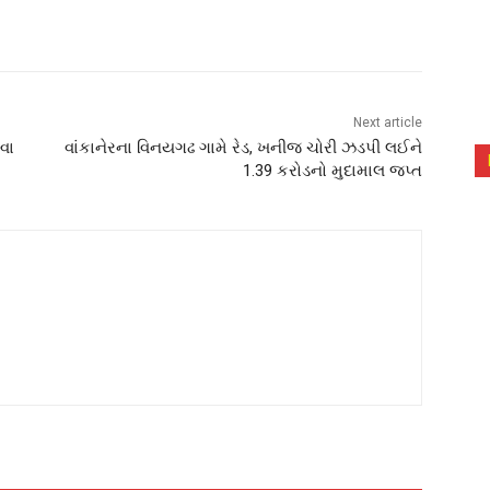
Next article
વા
વાંકાનેરના વિનયગઢ ગામે રેડ, ખનીજ ચોરી ઝડપી લઈને
1.39 કરોડનો મુદામાલ જપ્ત