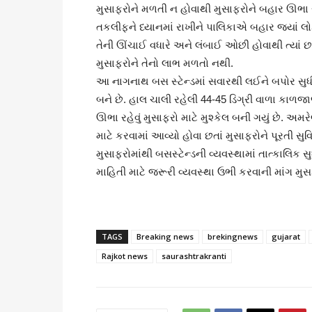
મુસાફરોને મળતી ન હોવાથી મુસાફરોને બહાર ઊભા ર
તકલીફને ધ્યાનમાં રાખીને પાલિકાએ બહાર જ્યાં લોક
તેની ઊંચાઈ વધારે અને લંબાઈ ઓછી હોવાથી ત્યાં 
મુસાફરોને તેનો લાભ મળતો નથી.
આ નાગનાથ બસ સ્ટેન્ડમાં સવારથી લઈને બપોર સુધ
બને છે. હાલ ચાલી રહેલી 44-45 ડિગ્રી વાળા કાળજ
ઊભા રહેવું મુસાફરો માટે મુશ્કેલ બની ગયું છે. અમ
માટે કરવામાં આવ્યો હોવા છતાં મુસાફરોને પૂરતી 
મુસાફરોમાંથી બસસ્ટેન્ડની વ્યવસ્થામાં તાત્કાલિક
માહિતી માટે જરૂરી વ્યવસ્થા ઉભી કરવાની માંગ મુસફ઼ર
TAGS
Breaking news
brekingnews
gujarat
Rajkot news
saurashtrakranti