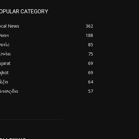
OPULAR CATEGORY
ocal News
362
જરાત
188
ાજકોટ
85
િઝનેસ
75
jarat
69
jkot
69
ોર્ટ્સ
64
તરાષ્ટ્રીય
57