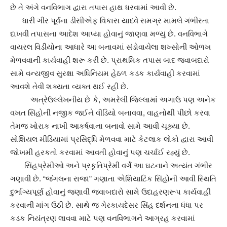
છે તે અંગે વનવિભાગ દ્વારા તપાસ હાથ ધરવામાં આવી છે.
ધારી ગીર પૂર્વના ડીસીએફ વિકાસ યાદવે સમગ્ર મામલે ગંભીરતા
દાખવી તપાસના આદેશ આપ્યા હોવાનું જાણવા મળ્યું છે. વનવિભાગે
વાયરલ વિડીયોના આધારે આ બનાવમાં સંડોવાયેલા શખ્સોની ઓળખ
મેળવવાની કાર્યવાહી શરૂ કરી છે. પ્રાથમિક તપાસ બાદ જવાબદારો
સામે વન્યજીવ સુરક્ષા અધિનિયમ હેઠળ કડક કાર્યવાહી કરવામાં
આવશે તેવી શક્યતા વ્યક્ત થઈ રહી છે.
અત્રેઉલ્લેખનીય છે કે, અમરેલી જિલ્લામાં અગાઉ પણ અનેક
વખત સિંહોની નજીક જઈને વીડિયો બનાવવા, વાહનોથી પીછો કરવા
તેમજ ખોરાક નાખી આકર્ષવાના બનાવો સામે આવી ચૂક્યા છે.
સોશિયલ મીડિયામાં પ્રસિદ્ધિ મેળવવા માટે કેટલાક લોકો દ્વારા આવી
જોખમી હરકતો કરવામાં આવતી હોવાનું પણ ચર્ચાઈ રહ્યું છે.
સિંહપ્રેમીઓ અને પ્રકૃતિપ્રેમી વર્ગે આ ઘટનાને અત્યંત ગંભીર
ગણાવી છે. “જંગલના રાજા” ગણાતા એશિયાટિક સિંહોની આવી સ્થિતિ
દુર્ભાગ્યપૂર્ણ હોવાનું જણાવી જવાબદારો સામે ઉદાહરણરૂપ કાર્યવાહી
કરવાની માંગ ઉઠી છે. સાથે જ ગેરકાયદેસર સિંહ દર્શનના ધંધા પર
કડક નિયંત્રણ લાવવા માટે પણ વનવિભાગને આગ્રહ કરવામાં