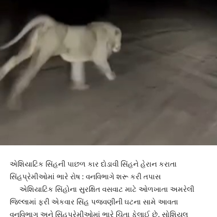
એશિયાટિક સિંહની પાછળ કાર દોડાવી સિંહને હેરાન કરાતા
સિંહપ્રેમીઓમાં ભારે રોષ : વનવિભાગે શરૂ કરી તપાસ
એશિયાટિક સિંહોના સુરક્ષિત વસવાટ માટે ઓળખાતા અમરેલી
જિલ્લામાં ફરી એકવાર સિંહ પજવણીની ઘટના સામે આવતા
વનવિભાગ અને સિંહપ્રેમીઓમાં ભારે ચિંતા ફેલાઈ છે. સોશિયલ