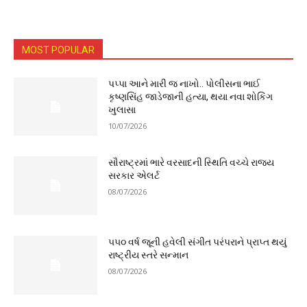
MOST POPULAR
પપ્પા આને મારી જ નાખો.. પોલીસના ભાઈ
કૃષ્ણસિંહ જાડેજાની હત્યા, થયા નવા શોકિંગ
ખુલાસા
10/07/2026
સૌરાષ્ટ્રમાં ભારે વરસાદની સ્થિતિ વચ્ચે રાજ્ય
સરકાર એલર્ટ
08/07/2026
૫૫૦ વર્ષ જૂની હવેલી સંગીત પરંપરાને પ્રાપ્ત થયું
રાષ્ટ્રીય સ્તરે સન્માન
08/07/2026