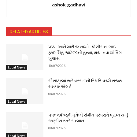
ashok gadhavi
RELATED ARTICLES
પપ્પા આને મારી જ નાખો.. પોલીસના ભાઈ
કૃષ્ણસિંહ જાડેજાની હત્યા, થયા નવા શોકિંગ
ખુલાસા
10/07/2026
Local News
સૌરાષ્ટ્રમાં ભારે વરસાદની સ્થિતિ વચ્ચે રાજ્ય
સરકાર એલર્ટ
08/07/2026
Local News
૫૫૦ વર્ષ જૂની હવેલી સંગીત પરંપરાને પ્રાપ્ત થયું
રાષ્ટ્રીય સ્તરે સન્માન
08/07/2026
Local News