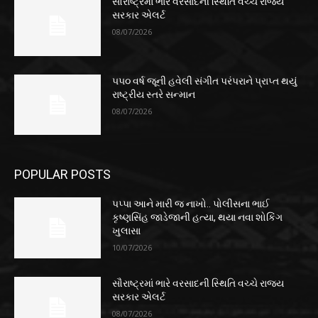
સૌરાષ્ટ્રમાં ભારે વરસાદની સ્થિતિ વચ્ચે રાજ્ય
સરકાર એલર્ટ
08/07/2026
૫૫૦ વર્ષ જૂની હવેલી સંગીત પરંપરાને પ્રાપ્ત થયું
રાષ્ટ્રીય સ્તરે સન્માન
08/07/2026
POPULAR POSTS
પપ્પા આને મારી જ નાખો.. પોલીસના ભાઈ
કૃષ્ણસિંહ જાડેજાની હત્યા, થયા નવા શોકિંગ
ખુલાસા
10/07/2026
સૌરાષ્ટ્રમાં ભારે વરસાદની સ્થિતિ વચ્ચે રાજ્ય
સરકાર એલર્ટ
08/07/2026