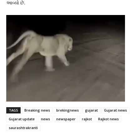
આવ્યો છે.
TAGS
Breaking news
brekingnews
gujarat
Gujarat news
Gujarat update
news
newspaper
rajkot
Rajkot news
saurashtrakranti