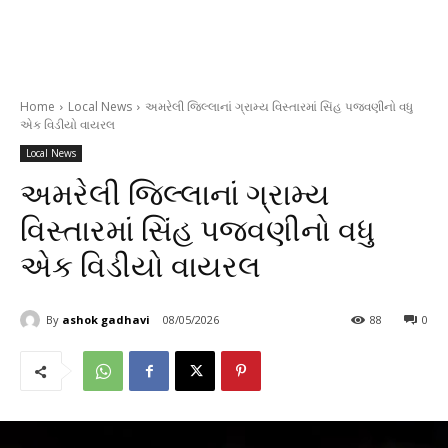
Home
Local News
અમરેલી જિલ્લાનાં ગ્રામ્ય વિસ્તારમાં સિંહ પજવણીનો વધુ
એક વિડીયો વાયરલ
Local News
અમરેલી જિલ્લાનાં ગ્રામ્ય
વિસ્તારમાં સિંહ પજવણીનો વધુ
એક વિડીયો વાયરલ
By
ashok gadhavi
08/05/2026
88
0