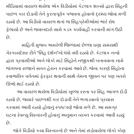
મીડિયામાં વાયરલ થયેલા એક વિડીયોમાં કેટલાક શખ્સો દ્વારા સિંહની
પાછળ કાર દોડાવી તેને કુરતાપૂર્વક પજવતા હોવાનો દ્રશ્ય જોવા મળી
રહ્યો છે. આ વિડીયો વાયરલ થતાં જ સિંહપ્રેમીઓમાં ભારે રોષ
ફેલાયો છે અને જવાબદારો સામે કડક કાર્યવાહી કરવાની માંગ ઉઠી
છે.
માહિતી મુજબ અમરેલી જિલ્લામાં છેલ્લા ઘણા સમયથી
ગેરકાયદેસર રીતે “સિંહ દર્શન”નો ધંધો વધી રહ્યો છે. કેટલાક તત્વો
દ્વારા પ્રવાસીઓ અને લોકો માટે સિંહોને નજીકથી બતાવવાના નામે
જંગલના રાજાને સતત હેરાન કરવામાં આવે છે. જેના કારણે સિંહોના
સ્વાભાવિક વર્તનમાં ફેરફાર થવાની સાથે તેમના જીવન પર પણ ખતરો
ઊભો થઈ રહ્યો છે.
આ વાયરલ થયેલા વિડીયોમાં ખુલ્લા રસ્તા પર સિંહ આગળ દોડી
રહ્યો છે, જ્યારે પાછળથી કાર દોડાવી તેને ભગાડવાનો પ્રયાસ
કરવામાં આવી રહ્યો હોવાનું સ્પષ્ટપણે જોવા મળે છે. આ સમગ્ર
ઘટના રેવન્યુ વિસ્તારની હોવાનું અનુમાન વ્યક્ત કરવામાં આવી રહ્યું
છે.
જોકે વિડીયો કયા વિસ્તારનો છે અને તેમાં સંડોવાયેલા લોકો કોણ