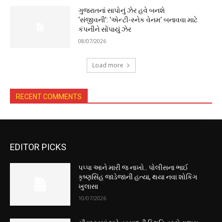
ગુજરાતનાં સાપોનું ઝેર હવે બનશે
‘સંજીવની’: ‘એન્ટી-સ્નેક વેનમ’ બનાવવા માટે
કંપનીને સોંપાયું ઝેર
08/07/2026
Load more
RECENT COMMENTS
EDITOR PICKS
પપ્પા આને મારી જ નાખો.. પોલીસના ભાઈ
કૃષ્ણસિંહ જાડેજાની હત્યા, થયા નવા શોકિંગ
ખુલાસા
10/07/2026