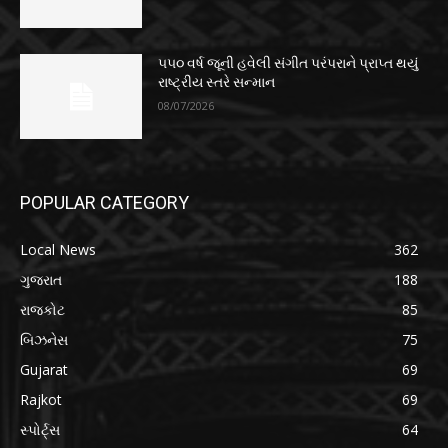
૫૫૦ વર્ષ જૂની હવેલી સંગીત પરંપરાને પ્રાપ્ત થયું
રાષ્ટ્રીય સ્તરે સન્માન
08/07/2026
POPULAR CATEGORY
Local News
362
ગુજરાત
188
રાજકોટ
85
બિઝનેસ
75
Gujarat
69
Rajkot
69
સ્પોર્ટ્સ
64