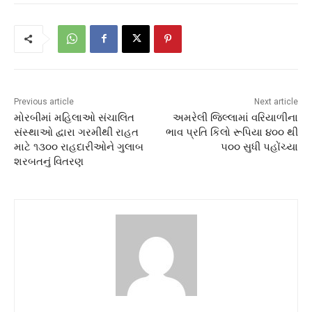
Previous article
Next article
મોરબીમાં મહિલાઓ સંચાલિત
અમરેલી જિલ્લામાં વરિયાળીના
સંસ્થાઓ દ્વારા ગરમીથી રાહત
ભાવ પ્રતિ કિલો રૂપિયા ૪૦૦ થી
માટે ૧૩૦૦ રાહદારીઓને ગુલાબ
૫૦૦ સુધી પહોંચ્યા
શરબતનું વિતરણ